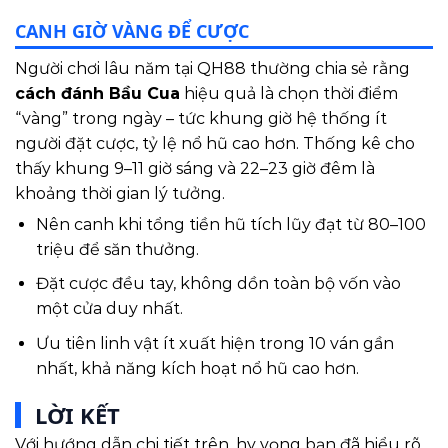
CANH GIỜ VÀNG ĐỂ CƯỢC
Người chơi lâu năm tại QH88 thường chia sẻ rằng
cách đánh Bầu Cua
hiệu quả là chọn thời điểm
“vàng” trong ngày – tức khung giờ hệ thống ít
người đặt cược, tỷ lệ nổ hũ cao hơn. Thống kê cho
thấy khung 9–11 giờ sáng và 22–23 giờ đêm là
khoảng thời gian lý tưởng.
Nên canh khi tổng tiền hũ tích lũy đạt từ 80–100
triệu để săn thưởng.
Đặt cược đều tay, không dồn toàn bộ vốn vào
một cửa duy nhất.
Ưu tiên linh vật ít xuất hiện trong 10 ván gần
nhất, khả năng kích hoạt nổ hũ cao hơn.
LỜI KẾT
Với hướng dẫn chi tiết trên, hy vọng bạn đã hiểu rõ