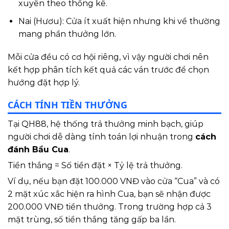
xuyên theo thống kê.
Nai (Hươu): Cửa ít xuất hiện nhưng khi về thường
mang phần thưởng lớn.
Mỗi cửa đều có cơ hội riêng, vì vậy người chơi nên
kết hợp phân tích kết quả các ván trước để chọn
hướng đặt hợp lý.
CÁCH TÍNH TIỀN THƯỞNG
Tại QH88, hệ thống trả thưởng minh bạch, giúp
người chơi dễ dàng tính toán lợi nhuận trong
cách
đánh Bầu Cua
.
Tiền thắng = Số tiền đặt × Tỷ lệ trả thưởng.
Ví dụ, nếu bạn đặt 100.000 VNĐ vào cửa “Cua” và có
2 mặt xúc xắc hiện ra hình Cua, bạn sẽ nhận được
200.000 VNĐ tiền thưởng. Trong trường hợp cả 3
mặt trùng, số tiền thắng tăng gấp ba lần.