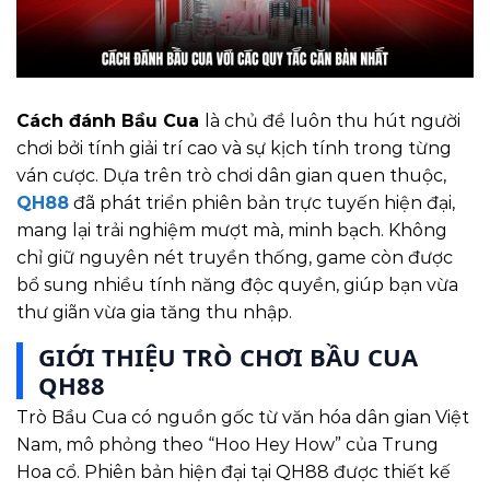
Cách đánh Bầu Cua
là chủ đề luôn thu hút người
chơi bởi tính giải trí cao và sự kịch tính trong từng
ván cược. Dựa trên trò chơi dân gian quen thuộc,
QH88
đã phát triển phiên bản trực tuyến hiện đại,
mang lại trải nghiệm mượt mà, minh bạch. Không
chỉ giữ nguyên nét truyền thống, game còn được
bổ sung nhiều tính năng độc quyền, giúp bạn vừa
thư giãn vừa gia tăng thu nhập.
GIỚI THIỆU TRÒ CHƠI BẦU CUA
QH88
Trò Bầu Cua có nguồn gốc từ văn hóa dân gian Việt
Nam, mô phỏng theo “Hoo Hey How” của Trung
Hoa cổ. Phiên bản hiện đại tại QH88 được thiết kế