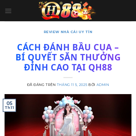
Chuyển
đến
nội
dung
REVIEW NHÀ CÁI UY TÍN
CÁCH ĐÁNH BẦU CUA –
BÍ QUYẾT SĂN THƯỞNG
ĐỈNH CAO TẠI QH88
ĐÃ ĐĂNG TRÊN
THÁNG 11 5, 2025
BỞI
ADMIN
05
Th11