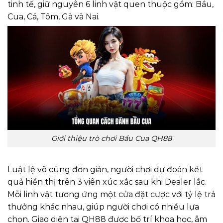
tinh tế, giữ nguyên 6 linh vật quen thuộc gồm: Bầu,
Cua, Cá, Tôm, Gà và Nai.
Giới thiệu trò chơi Bầu Cua QH88
Luật lệ vô cùng đơn giản, người chơi dự đoán kết
quả hiển thị trên 3 viên xúc xắc sau khi Dealer lắc.
Mỗi linh vật tương ứng một cửa đặt cược với tỷ lệ trả
thưởng khác nhau, giúp người chơi có nhiều lựa
chọn. Giao diện tại QH88 được bố trí khoa học, âm