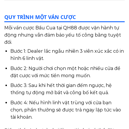
QUY TRÌNH MỘT VÁN CƯỢC
Mỗi ván cược Bầu Cua tại QH88 được vận hành tự
động nhưng vẫn đảm bảo yếu tố công bằng tuyệt
đối.
Bước 1: Dealer lắc ngẫu nhiên 3 viên xúc xắc có in
hình 6 linh vật.
Bước 2: Người chơi chọn một hoặc nhiều cửa để
đặt cược với mức tiền mong muốn.
Bước 3: Sau khi hết thời gian đếm ngược, hệ
thống tự động mở bát và công bố kết quả.
Bước 4: Nếu hình linh vật trùng với cửa bạn
chọn, phần thưởng sẽ được trả ngay lập tức vào
tài khoản.