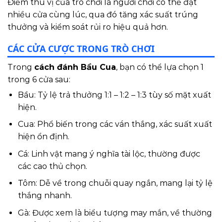
Điểm thú vị của trò chơi là người chơi có thể đặt
nhiều cửa cùng lúc, qua đó tăng xác suất trúng
thưởng và kiểm soát rủi ro hiệu quả hơn.
CÁC CỬA CƯỢC TRONG TRÒ CHƠI
Trong
cách đánh Bầu Cua
, bạn có thể lựa chọn 1
trong 6 cửa sau:
Bầu: Tỷ lệ trả thưởng 1:1 – 1:2 – 1:3 tùy số mặt xuất
hiện.
Cua: Phổ biến trong các ván thắng, xác suất xuất
hiện ổn định.
Cá: Linh vật mang ý nghĩa tài lộc, thường được
các cao thủ chọn.
Tôm: Dễ về trong chuỗi quay ngắn, mang lại tỷ lệ
thắng nhanh.
Gà: Được xem là biểu tượng may mắn, về thường